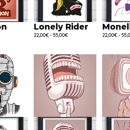
on
Lonely Rider
Monel
Fascia
Fascia
22,00
€
-
55,00
€
22,00
€
-
55,
di
di
prezzo:
prezzo:
da
da
22,00€
22,00€
a
a
55,00€
55,00€