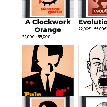
A Clockwork
Evoluti
Orange
22,00
€
-
55,00
€
Fascia
22,00
€
-
55,00
€
di
prezzo:
da
22,00€
a
55,00€