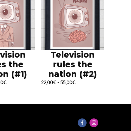
vision
Television
es the
rules the
on (#1)
nation (#2)
Fascia
Fascia
00
€
22,00
€
-
55,00
€
di
di
prezzo:
prezzo:
da
da
22,00€
22,00€
a
a
55,00€
55,00€