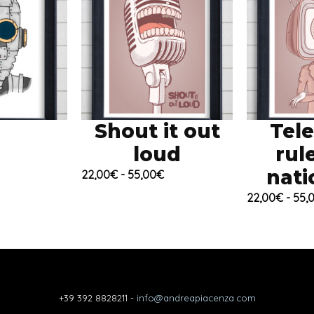
Shout it out
Tele
loud
rul
Fascia
di
nati
Fascia
22,00
€
-
55,00
€
prezzo:
di
22,00
€
-
55,
da
prezzo:
22,00€
da
a
22,00€
55,00€
a
55,00€
+39 392 8828211 -
info@andreapiacenza.com