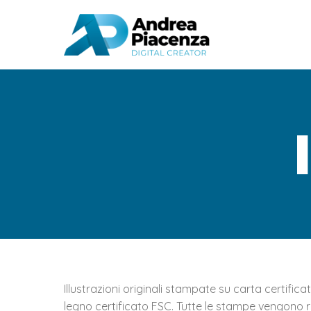
Illustrazioni originali stampate su carta certific
legno certificato FSC. Tutte le stampe vengono re