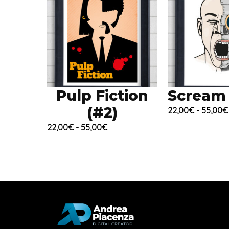
Pulp Fiction
Scream
(#2)
22,00
€
-
55,00
€
Fascia
22,00
€
-
55,00
€
di
prezzo:
da
22,00€
a
55,00€