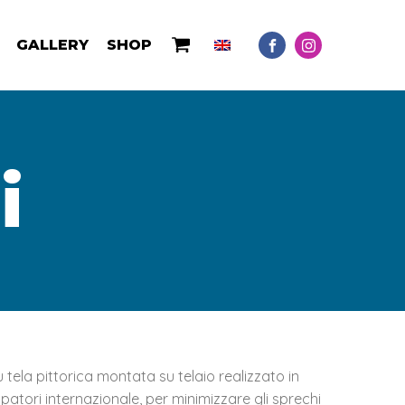
GALLERY
SHOP
i
 tela pittorica montata su telaio realizzato in
patori internazionale, per minimizzare gli sprechi