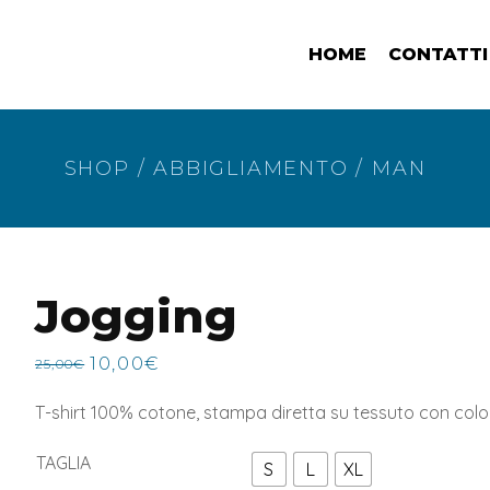
HOME
CONTATTI
SHOP
/
ABBIGLIAMENTO
/
MAN
Jogging
10,00
€
25,00
€
Il
Il
prezzo
prezzo
T-shirt 100% cotone, stampa diretta su tessuto con col
originale
attuale
era:
è:
TAGLIA
S
L
XL
25,00€.
10,00€.